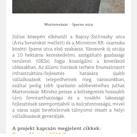
Martonvásár - Iparos utca
Július közepén elkészült a Bajcsy-Zsilinszky utca
(Avia benzinkút mellett) és a Mirrotron Kft. csarnoka
közötti Iparos utca első szakasza. Városunk új utcája
a 10 hektáros kereskedelmi, szolgáltató gazdasági
területet (GKSz) fogja kiszolgálni a következő
időszakban. Az állami források terhére finanszírozott
infrastruktúra-fejlesztés hatására újabb
vállalkozások telepedhetnek meg városunkban,
ezáltal pedig több iparűzési adóbevételhez juthat
Martonvásár. Mindez persze a költségvetés hosszabb
távú fenntarthatósága és a további lakossági
fejlesztések szempontjából is kulcsfontosságú, mivel
a város saját bevételeinek túlnyomó részét a helyi
vállalkozások generálják.​​​​​​​
A projekt kapcsán megjelent cikkek:
Forum Martini 2019/8.