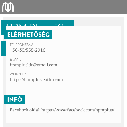
HPM Plusz Kft.
ELÉRHETŐSÉG
TELEFONSZÁM
Közétkeztető
+36-30/558-2916
E-MAIL
hpmpluskft@gmail.com
WEBOLDAL
https://hpmplus.eatbu.com
INFÓ
Facebook oldal:
https://www.facebook.com/hpmplus/