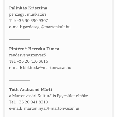
Pálinkás Krisztina
pénzügyi munkatárs
Tel: +36 30 390 9307
e-mail: gazdasagi@martonkult.hu
__________
Pintérné Herczku Tímea
rendezvényszervező
Tel: +36 20 410 5616
e-mail:
bbkiroda@martonvasar.hu
__________
Tóth Andrásné Márti
a Martonvásári Kulturális Egyesület elnöke
Tel: +36 20 941 8319
e-mail: martoninyar@martonvasar.hu