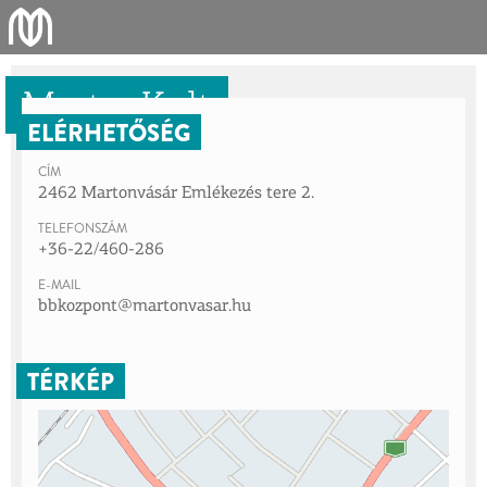
MartonKult
ELÉRHETŐSÉG
CÍM
2462 Martonvásár Emlékezés tere 2.
TELEFONSZÁM
+36-22/460-286
E-MAIL
bbkozpont@martonvasar.hu
TÉRKÉP