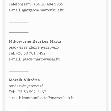
Telefonszám: +36 20 484 9955
e-mail:
igazgato@martonkult.hu
__________
__________
Mihovicsné Kecskés Márta
piac - és rendezvényszervező
Tel: +36 30 781 7492
e-mail: piac@martonvasar.hu
__________
Mózsik Viktória
rendezvényszervező
Tel: +36 30 597-2467
e-mail:
kommunikacio@martonkult.hu
__________