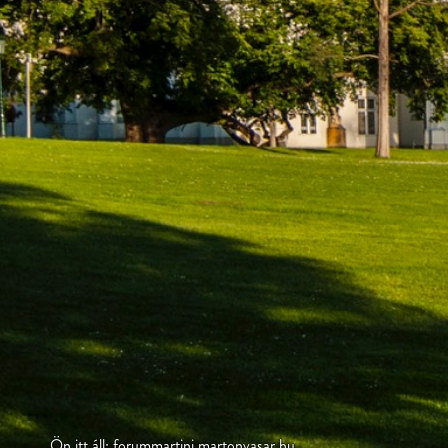
Ön itt áll: forummartini.martonvasar.hu