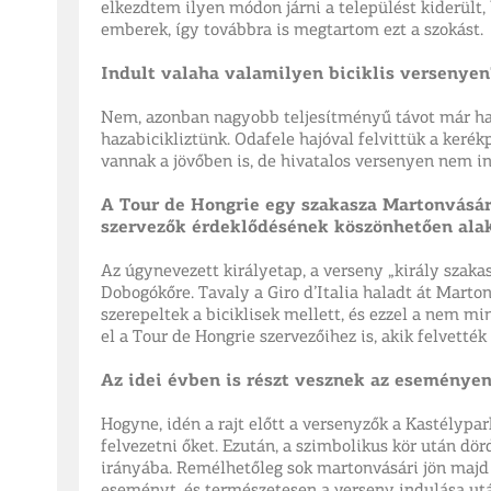
elkezdtem ilyen módon járni a települést kiderült,
emberek, így továbbra is megtartom ezt a szokást.
Indult valaha valamilyen biciklis versenyen
Nem, azonban nagyobb teljesítményű távot már haj
hazabicikliztünk. Odafele hajóval felvittük a kerék
vannak a jövőben is, de hivatalos versenyen nem i
A Tour de Hongrie egy szakasza Martonvásár
szervezők érdeklődésének köszönhetően alak
Az úgynevezett királyetap, a verseny „király szaka
Dobogókőre. Tavaly a Giro d’Italia haladt át Marto
szerepeltek a biciklisek mellett, és ezzel a nem mi
el a Tour de Hongrie szervezőihez is, akik felvették
Az idei évben is részt vesznek az eseményen
Hogyne, idén a rajt előtt a versenyzők a Kastélypark
felvezetni őket. Ezután, a szimbolikus kör után dö
irányába. Remélhetőleg sok martonvásári jön majd ki