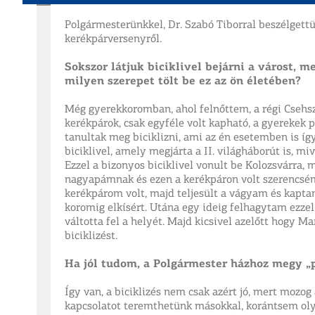
Polgármesterünkkel, Dr. Szabó Tiborral beszélgett
kerékpárversenyről.
Sokszor látjuk biciklivel bejárni a várost, m
milyen szerepet tölt be ez az ön életében?
Még gyerekkoromban, ahol felnőttem, a régi Csehs
kerékpárok, csak egyféle volt kapható, a gyerekek p
tanultak meg biciklizni, ami az én esetemben is így
biciklivel, amely megjárta a II. világháborút is, mi
Ezzel a bizonyos biciklivel vonult be Kolozsvárra
nagyapámnak és ezen a kerékpáron volt szerencsém 
kerékpárom volt, majd teljesült a vágyam és kapta
koromig elkísért. Utána egy ideig felhagytam ezzel 
váltotta fel a helyét. Majd kicsivel azelőtt hogy 
biciklizést.
Ha jól tudom, a Polgármester házhoz megy „pr
Így van, a biciklizés nem csak azért jó, mert mozo
kapcsolatot teremthetünk másokkal, korántsem oly