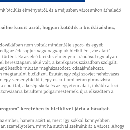
ünk biciklis élményeiről, és a májusban városunkon áthaladó
esélne kicsit arról, hogyan kötődik a biciklizéshez,
zlovákiában nem voltak mindenféle sport- és egyéb
edig az édesapjuk vagy nagyapjuk biciklijén „váz alatt”
 történt. Ez az első biciklis élményem, ráadásul egy olyan
vel keresztapám, akié volt, a kerékpáros században szolgált.
, majd később miután megházasodott, odaajándékozta
megtanulni biciklizni. Ezután egy régi szovjet nehézvázas
m egy versenybiciklit, egy eska-t ami aztán gimnazista
a sporttal, a középiskola és az egyetem alatt, inkább a foci
Martonvásárra kerültem polgármesternek, újra elkezdtem a
ogram” keretében is biciklivel járta a házakat.
g az ember, hanem azért is, mert így sokkal könnyebben
an személytelen, mint ha autóval szelnénk át a várost. Ahogy