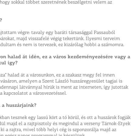
 hogy sokkal többet szeretnének beszélgetni velem az
?
tottam végre: tavaly egy baráti társasággal Passauból
párokat, majd visszafelé végig tekertünk. Ilyesmi terveim
ndultam és nem is tervezek, ez kizárólag hobbi a számomra.
on halad át idén, ez a város kezdeményezésére vagy a
ul így?
sza” halad át a városunkon, ez a szakasz megy fel innen
nvásáron, amelyen a Szent László huszáregyesület tagjai is
ndennapi látvánnyal hírük is ment az interneten, így jutottak
 a kapcsolatot a városvezetéssel.
 a huszárjaink?
ban tesznek egy lassú kört a tó körül, és ott a huszárok fogják
rdül majd el a rajtpisztoly és megindul a verseny Tárnok-Etyek
 a rajtra, mivel több helyi cég is szponzorálja majd az