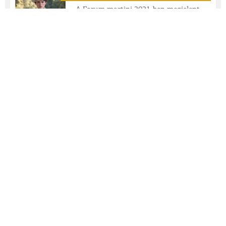
A Forum martini 2021-ben megjelent
számai letölthető PDF formátumban
FORUM MARTINI I 2019
A Forum martini 2019-ban megjelent
számai letölthető PDF formátumban
FORUM MARTINI I 2017
A Forum martini 2017-ben megjelent
számai letölthető PDF formátumban
FORUM MARTINI I 2015
A Forum martini 2015-ben megjelent
számai letölthető PDF formátumban