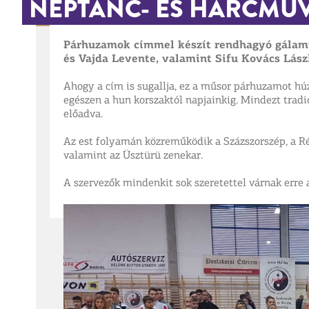
NÉPTÁNC- ÉS HARCMŰ
Párhuzamok címmel készít rendhagyó gálaműs
és Vajda Levente, valamint Sifu Kovács Lász
Ahogy a cím is sugallja, ez a műsor párhuzamot hú
egészen a hun korszaktól napjainkig. Mindezt tradi
előadva.
Az est folyamán közreműködik a Százszorszép, a Ré
valamint az Üsztürü zenekar.
A szervezők mindenkit sok szeretettel várnak erre