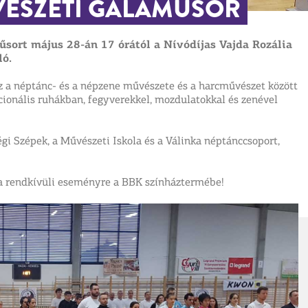
VÉSZETI GÁLAMŰSOR
ort május 28-án 17 órától a Nívódíjas Vajda Rozália
ló.
z a néptánc- és a népzene művészete és a harcművészet között
cionális ruhákban, fegyverekkel, mozdulatokkal és zenével
gi Szépek, a Művészeti Iskola és a Válinka néptánccsoport,
 a rendkívüli eseményre a BBK színháztermébe!