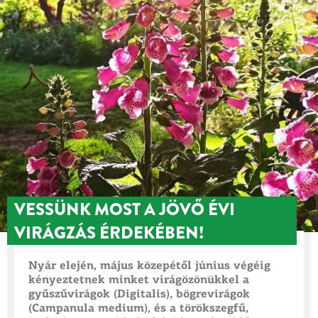
VESSÜNK MOST A JÖVŐ ÉVI
VIRÁGZÁS ÉRDEKÉBEN!
Nyár elején, május közepétől június végéig
kényeztetnek minket virágözönükkel a
gyűszűvirágok (Digitalis), bögrevirágok
(Campanula medium), és a törökszegfű,