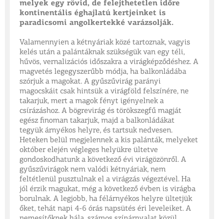
melyek egy rövid, de felejthetetlen időre
kontinentális éghajlatú kertjeinket is
paradicsomi angolkertekké varázsolják.
Valamennyien a kétnyáriak közé tartoznak, vagyis
kelés után a palántáknak szükségük van egy téli,
hűvös, vernalizációs időszakra a virágképződéshez. A
magvetés legegyszerűbb módja, ha balkonládába
szórjuk a magokat. A gyűszűvirág parányi
magocskáit csak hintsük a virágföld felszínére, ne
takarjuk, mert a magok fényt igényelnek a
csírázáshoz. A bögrevirág és törökszegfű magját
egész finoman takarjuk, majd a balkonládákat
tegyük árnyékos helyre, és tartsuk nedvesen.
Heteken belül megjelennek a kis palánták, melyeket
október elején végleges helyükre ültetve
gondoskodhatunk a következő évi virágözönről. A
gyűszűvirágok nem valódi kétnyáriak, nem
feltétlenül pusztulnak el a virágzás végeztével. Ha
jól érzik magukat, még a következő évben is virágba
borulnak. A legjobb, ha félárnyékos helyre ültetjük
őket, tehát napi 4-6 órás napsütés éri leveleiket. A
nemesítőknek hála, számos színárnyalat közül