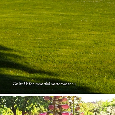
Ön itt áll: forummartini.martonvasar.hu