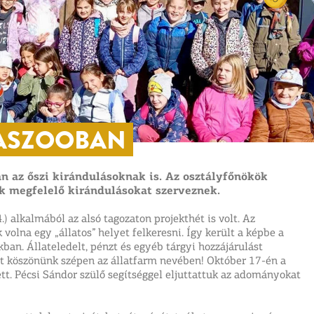
ASZOOBAN
 az őszi kirándulásoknak is. Az osztályfőnökök
k megfelelő kirándulásokat szerveznek.
) alkalmából az alsó tagozaton projekthét is volt. Az
olna egy „állatos” helyet felkeresni. Így került a képbe a
an. Állateledelt, pénzt és egyéb tárgyi hozzájárulást
it köszönünk szépen az állatfarm nevében! Október 17-én a
ett. Pécsi Sándor szülő segítséggel eljuttattuk az adományokat