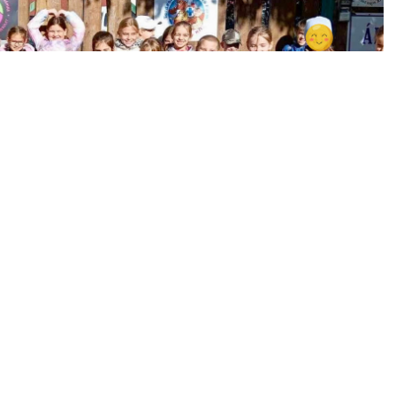
odyné Nagy Anikó és Salamehné Beledi Lilla • osztályfőnökök