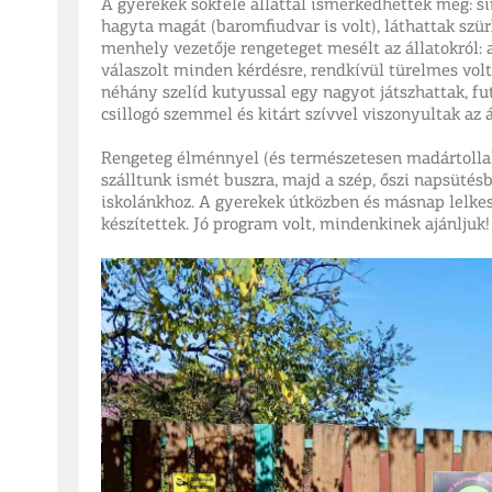
A gyerekek sokféle állattal ismerkedhettek meg: si
hagyta magát (baromfiudvar is volt), láthattak szür
menhely vezetője rengeteget mesélt az állatokról: a
válaszolt minden kérdésre, rendkívül türelmes volt
néhány szelíd kutyussal egy nagyot játszhattak, fu
csillogó szemmel és kitárt szívvel viszonyultak az 
Rengeteg élménnyel (és természetesen madártollal, 
szálltunk ismét buszra, majd a szép, őszi napsüté
iskolánkhoz. A gyerekek útközben és másnap lelkes
készítettek. Jó program volt, mindenkinek ajánljuk!​​​​​​​