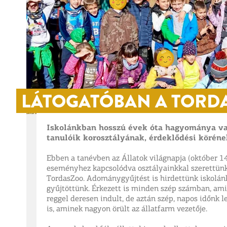
LÁTOGATÓBAN A TORD
Iskolánkban hosszú évek óta hagyománya van
tanulóik korosztályának, érdeklődési köréne
Ebben a tanévben az Állatok világnapja (október 14.
eseményhez kapcsolódva osztályainkkal szerettünk v
TordasZoo. Adománygyűjtést is hirdettünk iskolánkb
gyűjtöttünk. Érkezett is minden szép számban, am
reggel deresen indult, de aztán szép, napos időnk l
is, aminek nagyon örült az állatfarm vezetője.