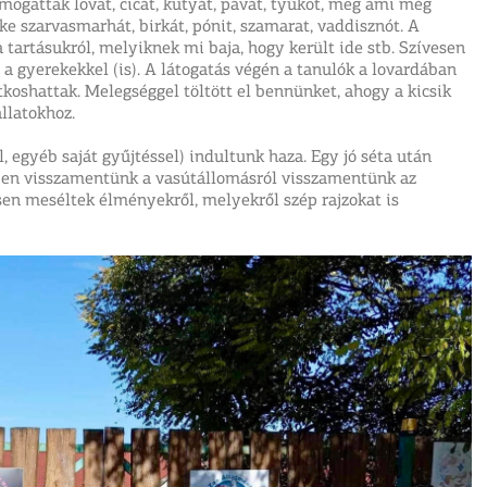
mogattak lovat, cicát, kutyát, pávát, tyúkot, meg ami még
ke szarvasmarhát, birkát, pónit, szamarat, vaddisznót. A
 tartásukról, melyiknek mi baja, hogy került ide stb. Szívesen
 a gyerekekkel (is). A látogatás végén a tanulók a lovardában
tkoshattak. Melegséggel töltött el bennünket, ahogy a kicsik
állatokhoz.
egyéb saját gyűjtéssel) indultunk haza. Egy jó séta után
sben visszamentünk a vasútállomásról visszamentünk az
en meséltek élményekről, melyekről szép rajzokat is