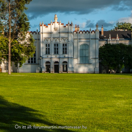
Ön itt áll: forummartini.martonvasar.hu