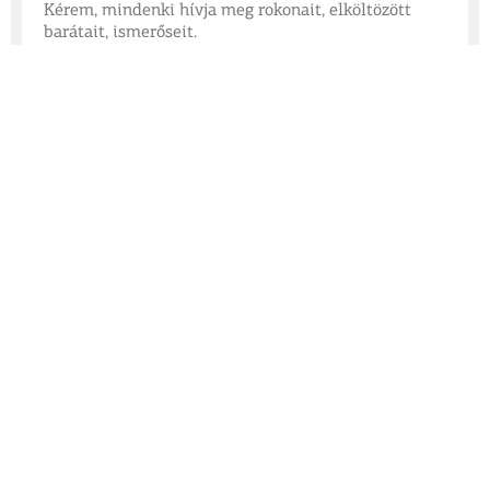
Kérem, mindenki hívja meg rokonait, elköltözött
barátait, ismerőseit.
A rendezvényen a részvétel díjtalan.
Foki Gábor
• szervező
e-mail: gabeszbacsi49@gmail.com
telefonszám: 06 70 8396 312