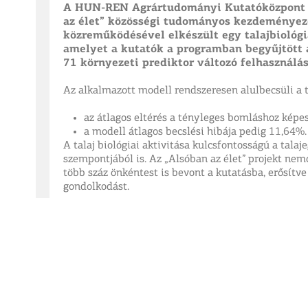
A HUN-REN Agrártudományi Kutatóközpont Tal
az élet” közösségi tudományos kezdeményez
közreműködésével elkészült egy talajbiológia
amelyet a kutatók a programban begyűjtött a
71 környezeti prediktor változó felhasználá
Az alkalmazott modell rendszeresen alulbecsüli a ta
az átlagos eltérés a tényleges bomláshoz képe
a modell átlagos becslési hibája pedig 11,64%.
A talaj biológiai aktivitása kulcsfontosságú a tala
szempontjából is. Az „Alsóban az élet” projekt ne
több száz önkéntest is bevont a kutatásba, erősítve
gondolkodást.