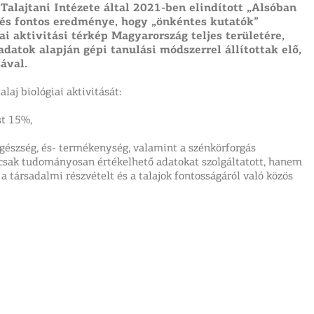
ajtani Intézete által 2021-ben elindított „Alsóban
és fontos eredménye, hogy „önkéntes kutatók”
i aktivitási térkép Magyarország teljes területére,
datok alapján gépi tanulási módszerrel állítottak elő,
sával.
laj biológiai aktivitását:
st 15%,
jegészség, és- termékenység, valamint a szénkörforgás
mcsak tudományosan értékelhető adatokat szolgáltatott, hanem
 a társadalmi részvételt és a talajok fontosságáról való közös