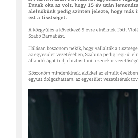
Ennek oka az volt, hogy 15 év után lemondta
alelnökünk pedig szintén jelezte, hogy más i
ezt a tisztséget.
A közgyűlés a következő 5 évre elnöknek Tóth Violá
Szabó Barnabást.
Hálásan köszönöm nekik, hogy vállalták a tisztsé
az egyesület vezetésében, Szabina pedig régi-új eln
állandóságot tudja biztosítani a zenekar vezetőség
Köszönöm mindenkinek, akikkel az elmúlt években
együtt dolgozhattam, az egyesület vezetésének tov