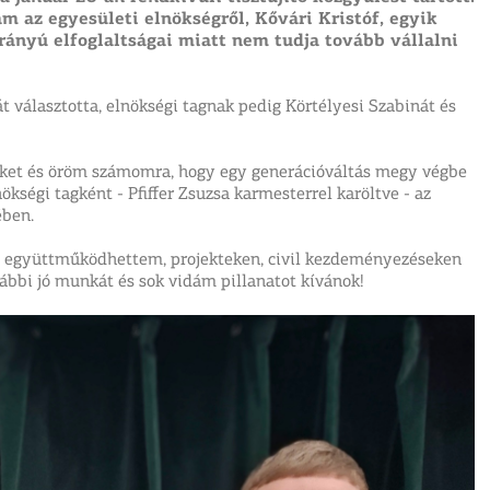
m az egyesületi elnökségről, Kővári Kristóf, egyik
rányú elfoglaltságai miatt nem tudja tovább vállalni
t választotta, elnökségi tagnak pedig Körtélyesi Szabinát és
geket és öröm számomra, hogy egy generációváltás megy végbe
ökségi tagként - Pfiffer Zsuzsa karmesterrel karöltve - az
ében.
 együttműködhettem, projekteken, civil kezdeményezéseken
ábbi jó munkát és sok vidám pillanatot kívánok!