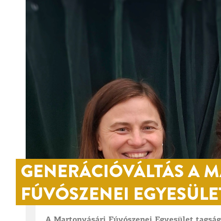
GENERÁCIÓVÁLTÁS A 
FÚVÓSZENEI EGYESÜLE
A Martonvásári Fúvószenei Egyesület tagsága 