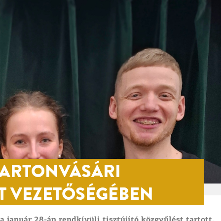
MARTONVÁSÁRI
T VEZETŐSÉGÉBEN
január 28-án rendkívüli tisztújító közgyűlést tartott.