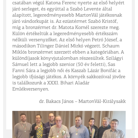
csatában végül Katona Ferenc nyerte az első helyért
járó serleget, és egyúttal a Szabó Levente által
alapított, legeredményesebb MartonVál játékosnak
járó vándorkupát is. Az ezüstérmet Szabó Kristóf,
míg a bronzérmet dr. Matota Kornél szerezte meg.
Külön értékeltük a legeredményesebb értékszám
nélküli versenyzőket. Az első helyen Petró József, a
másodikon Tilinger Dániel Mirkó végzett. Schaum
Miklós bronzérmet szerzett ebben a kategóriában. A
különdíjasok könyvjutalomban részesültek. Szilágyi
Sámuel lett a legjobb szenior (50 év feletti), Sas
Fanni Sára a legjobb női és Kaszab Lázár Bonifác a
legjobb ifjúsági játékos. A környék sakkozóival jövőre
is találkozunk a XXXI. Bihari Aladár
Emlékversenyen.
dr. Bakacs János – MartonVál-Királysakk