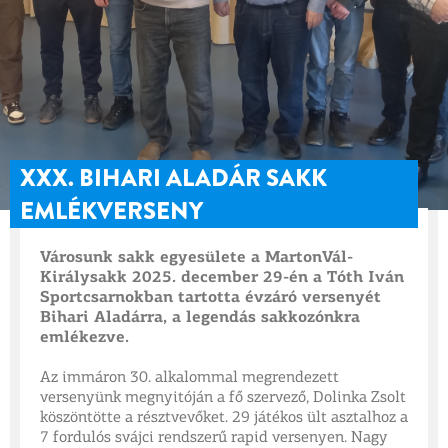
XXX. BIHARI ALADÁR SAKK
EMLÉKVERSENY
Városunk sakk egyesülete a MartonVál-
Királysakk 2025. december 29-én a Tóth Iván
Sportcsarnokban tartotta évzáró versenyét
Bihari Aladárra, a legendás sakkozónkra
emlékezve.
Az immáron 30. alkalommal megrendezett
versenyünk megnyitóján a fő szervező, Dolinka Zsolt
köszöntötte a résztvevőket. 29 játékos ült asztalhoz a
7 fordulós svájci rendszerű rapid versenyen. Nagy