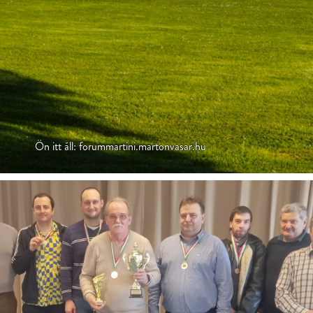
Ön itt áll: forummartini.martonvasar.hu