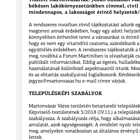
Tisztelt Martonvásáriak! Jóban Rosszban Ma
békésen lakókörnyezetünkben címmel, civil 
mindennapos, a lakosságot érintő helyzetek
A rendszeres rovatban rövid tájékoztatást adunk eg
megtenni annak érdekében, hogy egy adott helyzet
könnyebben érthetővé tenni a városunkat is érintő
hogy ez nem egy vitaindító csatorna, szándékunk a
együttélés érdekében. A rendszeres tájékoztatók a
meg, továbbá a Forum Martiniben is olvashatják cs
publikált információkat. Eddig az égetés, hulladék
használatának különböző aspektusairól írtunk. Mos
és az ebtartás szabályaival foglalkozunk. Kérdéseik
jegyzo@martonvasar.hu e-mail címre várjuk.
TELEPÜLÉSKÉPI SZABÁLYOK
Martonvásár Város területén betartandó települé
Képviselő-testületének 5/2018 (IV.11.) a települé
szabályozza. A szabályozás célja, hogy alkalmazásá
arculatát, azok egységességét. A rendelet nyolc t
meg, amelyekre vonatkozóan az általános érvényű s
lettek.