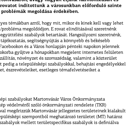
rtonvásáron, avagy hogyan éljünk harmonikusan és
rovatot indítottunk a városunkban előforduló szinte
/ problémák megoldása érdekében.
yes témákban arról, hogy mit, mikor és kinek kell vagy lehet
/probléma megoldódjon. E rovat elindításával szeretnénk
 együttélési szabályok betartását. Hangsúlyozni szeretnénk,
 tájékoztatás, segítségnyújtás a könnyebb és békésebb
 Facebookon és a Város honlapján pénteki napokon jelennek
okorba gyűjtve a hónapokban megjelent internetes felületen
szállítás, növényzet és szomszédság, valamint a közterület
t pedig a településképi szabályokkal, behajtási engedélyekkel
et, észrevételeiket, esetleges témafelvetéseiket a
sképi szabályokat Martonvásár Város Önkormányzata
skép védelméről szóló önkormányzati rendelete (TKR)
val megőrizzük Martonvásár jellegzetes területeinek kialakult
elepülésképi szempontból meghatározó területet (MT) határoz
zabályok mellett területspecifikus szabályok is definiálva