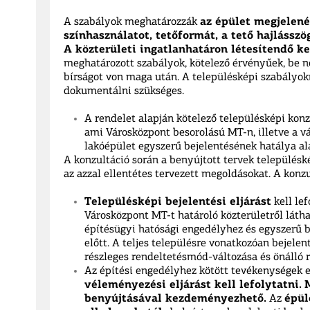
A szabályok meghatározzák
az épület megjelen
színhasználatot, tetőformát, a tető hajlásszö
A közterületi ingatlanhatáron létesítendő ke
meghatározott szabályok, kötelező érvényűek, be n
bírságot von maga után. A településképi szabályok
dokumentálni szükséges.
A rendelet alapján kötelező településképi konz
ami Városközpont besorolású MT-n, illetve a vár
lakóépület egyszerű bejelentésének hatálya alá
A konzultáció során a benyújtott tervek településk
az azzal ellentétes tervezett megoldásokat. A konzu
Településképi bejelentési eljárást
kell le
Városközpont MT-t határoló közterületről láth
építésügyi hatósági engedélyhez és egyszerű 
előtt. A teljes településre vonatkozóan bejelen
részleges rendeltetésmód-változása és önálló 
Az építési engedélyhez kötött tevékenységek 
véleményezési eljárást kell lefolytatni.
benyújtásával kezdeményezhető.
Az
épül