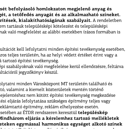
ését befolyásoló homlokzaton megjelenő anyag és
gét, a tetőfedés anyagát és az alkalmazható színeket.
rítések, kialakíthatóságának szabályait.
A rendeletben
em tartásuk településképi kötelezést és településképi
nak való megfelelést az alábbi esetekben írásos formában is
ultációt kell lefolytatni minden építési tevékenység esetében,
os teljes területén, ha az helyi védett értéket érint vagy a
 tartozó építési tevékenység.
épi szabályoknak való megfelelése kerül ellenőrzésre, feltárva
ltációról jegyzőkönyv készül.
folytatni minden Városközpont MT területén található és
ató, valamint a kiemelt közterületek mentén történő
bejelentéshez nem kötött építési tevékenység megkezdése
tési eljárás lefolytatása szükséges építmény teljes vagy
reklámtartó építmény, reklám elhelyezése esetén.
esetében az ÉTDR rendszeren keresztül
településkép
Mindhárom eljárás a kérelemhez tartozó mellékletek
eteken egymással harmonikus egységet alkotó színek