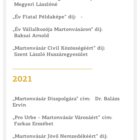
Megyeri Lászlóné
„Év Fiatal Példaképe” díj: -
„Év Vállalkozója Martonvásáron” díj:
Baksai Arnold
„Martonvásár Civil Közösségéért” díj:
Szent László Huszáregyesület
___________
_____________________
2021
„Martonvásár Díszpolgára” cím: Dr. Balázs
Ervin
„Pro Urbe – Martonvásár Városáért” cím:
Farkas Erzsébet
„Martonvásár Jövő Nemzedékéért” díj: