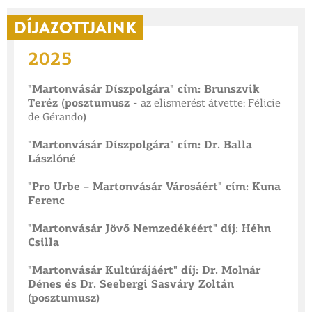
DÍJAZOTTJAINK
2025
"Martonvásár Díszpolgára" cím: Brunszvik
Teréz (posztumusz -
az elismerést átvette: Félicie
de Gérando
)
"Martonvásár Díszpolgára" cím: Dr. Balla
Lászlóné
"Pro Urbe – Martonvásár Városáért" cím: Kuna
Ferenc
"Martonvásár Jövő Nemzedékéért" díj: Héhn
Csilla
"Martonvásár Kultúrájáért" díj: Dr. Molnár
Dénes és Dr. Seebergi Sasváry Zoltán
(posztumusz)