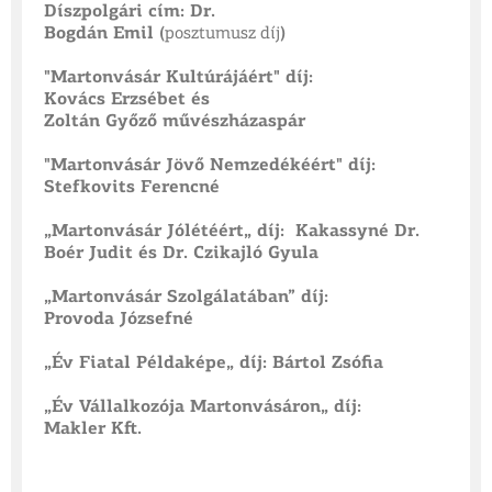
Díszpolgári cím: Dr.
Bogdán Emil (
posztumusz díj
)
"Martonvásár Kultúrájáért" díj:
Kovács Erzsébet és
Zoltán Győző
művészházaspár
"Martonvásár Jövő Nemzedékéért" díj:
Stefkovits Ferencné
„Martonvásár Jólétéért„ díj: Kakassyné Dr.
Boér Judit és Dr. Czikajló Gyula
„Martonvásár Szolgálatában” díj:
Provoda Józsefné
„Év Fiatal Példaképe„ díj: Bártol Zsófia
„Év Vállalkozója Martonvásáron„ díj:
Makler Kft.