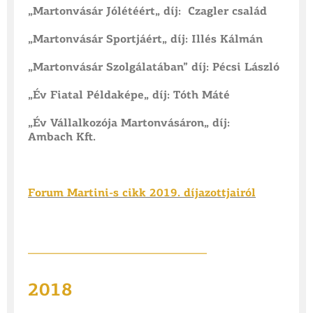
„Martonvásár Jólétéért„ díj: Czagler család
„Martonvásár Sportjáért„ díj: Illés Kálmán
„Martonvásár Szolgálatában” díj: Pécsi László
„Év Fiatal Példaképe„ díj: Tóth Máté
„Év Vállalkozója Martonvásáron„ díj:
Ambach Kft.
Forum Martini-s cikk 2019. díjazottjairól
________________________________
2018