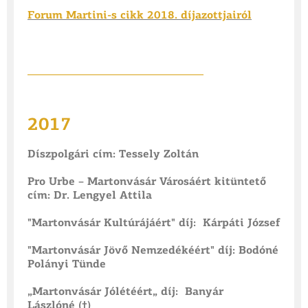
Forum Martini-s cikk 2018. díjazottjairól
________________________________
2017
Díszpolgári cím: Tessely Zoltán
Pro Urbe – Martonvásár Városáért kitüntető
cím: Dr. Lengyel Attila
"Martonvásár Kultúrájáért" díj: Kárpáti József
"Martonvásár Jövő Nemzedékéért" díj: Bodóné
Polányi Tünde
„Martonvásár Jólétéért„ díj: Banyár
Lászlóné (†)