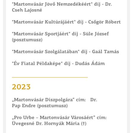
"Martonvásár Jövő Nemzedékéért" díj - Dr.
Cseh Lajosné
"Martonvásár Kultúrájáért" díj - Csőgör Róbert
"Martonvásár Sportjáért" díj - Süle József
(posztumusz)
"Martonvásár Szolgálatában" díj - Gaál Tamás
"Év Fiatal Példaképe" díj - Dudás Ádám
___________
_____________________
2023
„Martonvásár Díszpolgára” cím: Dr.
Pap Endre (posztumusz)
„Pro Urbe – Martonvásár Városáért” cím:
Üvegesné Dr. Hornyák Mária (†)