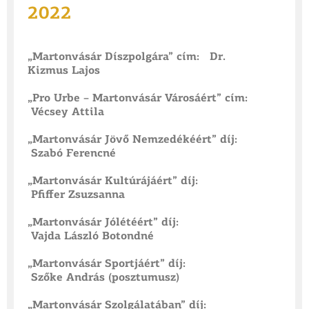
2022
„Martonvásár Díszpolgára” cím: Dr.
Kizmus Lajos
„Pro Urbe – Martonvásár Városáért” cím:
Vécsey Attila
„Martonvásár Jövő Nemzedékéért” díj:
Szabó Ferencné
„Martonvásár Kultúrájáért” díj:
Pfiffer Zsuzsanna
„Martonvásár Jólétéért” díj:
Vajda László Botondné
„Martonvásár Sportjáért” díj:
Szőke András (posztumusz)
„Martonvásár Szolgálatában” díj: