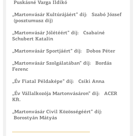
Puskásné Varga Ildikó
„Martonvásár Kultúrájáért” díj: Szabó József
(posztumusz díj)
„Martonvásár Jólétéért” díj: Csabainé
Schubert Katalin
„Martonvásár Sportjáért” díj: Dobos Péter
„Martonvásár Szolgálatában” díj: Bordás
Ferenc
„Év Fiatal Példaképe” díj: Csiki Anna
„Év Vállalkozója Martonvásáron” díj: ACER
Kft.
„Martonvásár Civil Közösségéért” díj:
Borostyán Mátyás
___________
_____________________