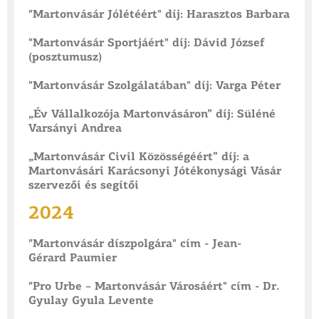
"Martonvásár Jólétéért" díj: Harasztos Barbara
"Martonvásár Sportjáért" díj: Dávid József
(posztumusz)
"Martonvásár Szolgálatában" díj: Varga Péter
„Év Vállalkozója Martonvásáron” díj: Süléné
Varsányi Andrea
„Martonvásár Civil Közösségéért” díj: a
Martonvásári Karácsonyi Jótékonysági Vásár
szervezői és segítői
2024
"Martonvásár díszpolgára" cím - Jean-
Gérard Paumier
"Pro Urbe – Martonvásár Városáért" cím - Dr.
Gyulay Gyula Levente