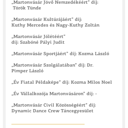
„Martonvásár Jövő Nemzedékéért” díj:
Török Tünde
„Martonvásár Kultúrájáért” díj:
Kuthy Mercedes és Nagy-Kuthy Zoltán
„Martonvásár Jólétéért”
díj: Szabóné Pályi Judit
„Martonvásár Sportjáért” díj: Kozma László
„Martonvásár Szolgálatában” díj: Dr.
Pimper László
„Év Fiatal Példaképe” díj: Kozma Milos Noel
„Év Vállalkozója Martonvásáron” díj: -
„Martonvásár Civil Közösségéért” díj:
Dynamic Dance Crew Táncegyesület
___________
_____________________